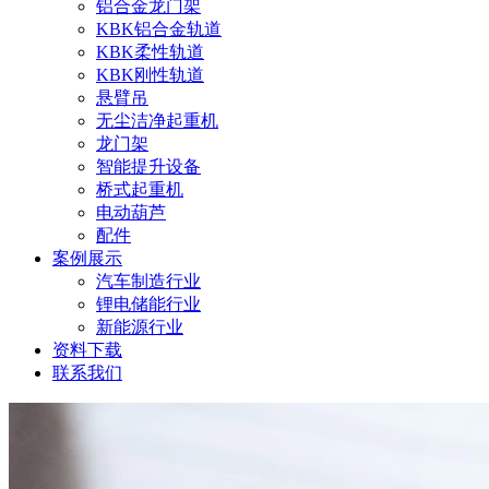
铝合金龙门架
KBK铝合金轨道
KBK柔性轨道
KBK刚性轨道
悬臂吊
无尘洁净起重机
龙门架
智能提升设备
桥式起重机
电动葫芦
配件
案例展示
汽车制造行业
锂电储能行业
新能源行业
资料下载
联系我们