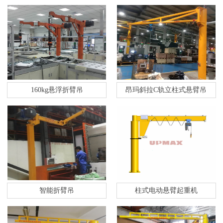
160kg悬浮折臂吊
昂玛斜拉C轨立柱式悬臂吊
智能折臂吊
柱式电动悬臂起重机